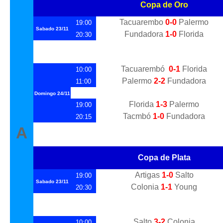
Copa de Oro
Tacuarembo
0-0
Palermo
19:00
Sabado
23/11
Fundadora
1-0
Florida
20:30
Tacuarembó
0-1
Florida
10:00
Palermo
2-2
Fundadora
11:00
Domingo
24/11
Florida
1-3
Palermo
19:00
Tacmbó
1-0
Fundadora
20:15
A
Copa de Plata
Artigas
1-0
Salto
19:00
Sabado
23/11
Colonia
1-1
Young
20:30
Salto
3-2
Colonia
10:00