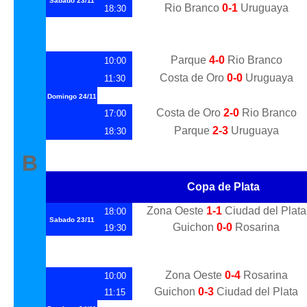
Sabado
23/11
Rio Branco
0-1
Uruguaya
18:30
Parque
4-0
Rio Branco
10:00
Costa de Oro
0-0
Uruguaya
11:30
Domingo
24/11
Costa de Oro
2-0
Rio Branco
17:00
Parque
2-3
Uruguaya
18:30
B
Copa de Plata
Zona Oeste
1-1
Ciudad del Plata
18:00
Sabado
23/11
Guichon
0-0
Rosarina
19:30
Zona Oeste
0-4
Rosarina
10:00
Guichon
0-3
Ciudad del Plata
11:15