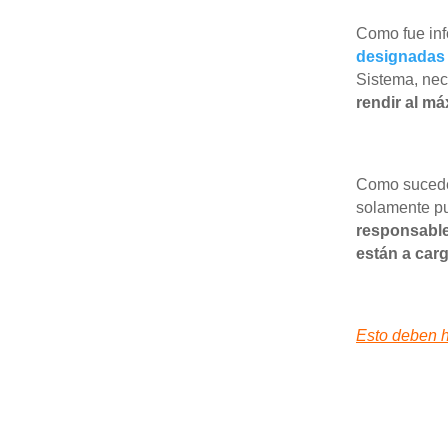
Como fue in
designadas 
Sistema, nec
rendir al má
Como sucede
solamente pu
responsable
están a car
Esto deben 