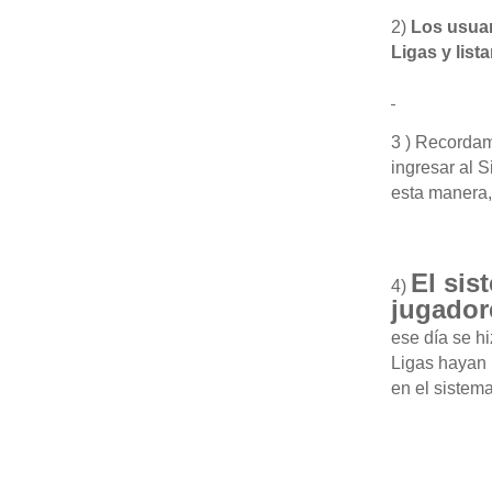
2)
Los usua
Ligas y list
3 ) Recorda
ingresar al S
esta manera,
El sis
4)
jugador
ese día se hi
Ligas hayan 
en el sistem