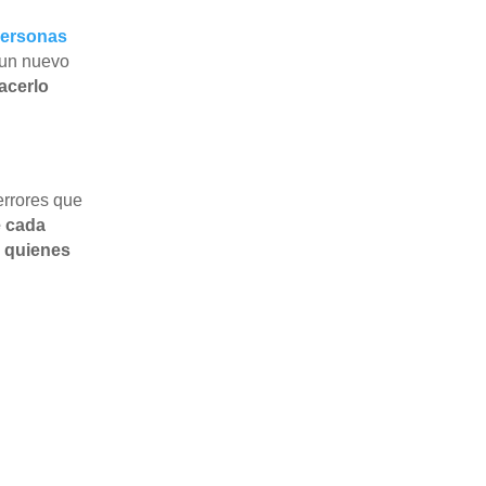
ersonas
e un nuevo
acerlo
errores que
 cada
a quienes