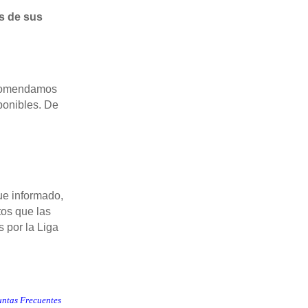
os
de sus
comendamos
sponibles. De
e informado,
tos que las
 por la Liga
untas Frecuentes