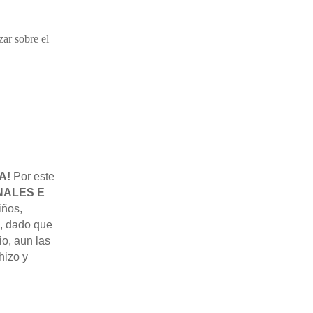
zar sobre el
A!
Por este
NALES E
iños,
s, dado que
o, aun las
hizo y