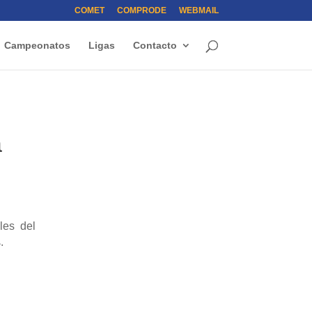
COMET
COMPRODE
WEBMAIL
Campeonatos
Ligas
Contacto
a
ales
del
4
.