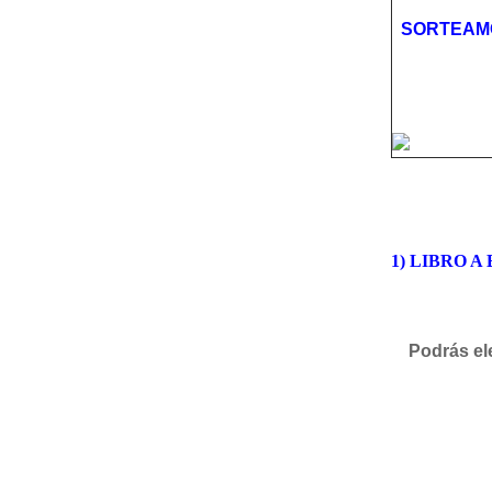
SORTEAMO
1) LIBRO A
Podrás ele
«Vamos al
«La Botel