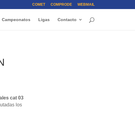
COMET
COMPRODE
WEBMAIL
Campeonatos
Ligas
Contacto
N
ales cat 03
putadas los