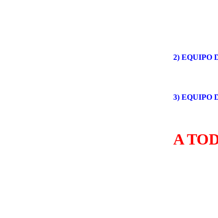
«Mi Mund
2) EQUIPO
3
) EQUIPO
A TO