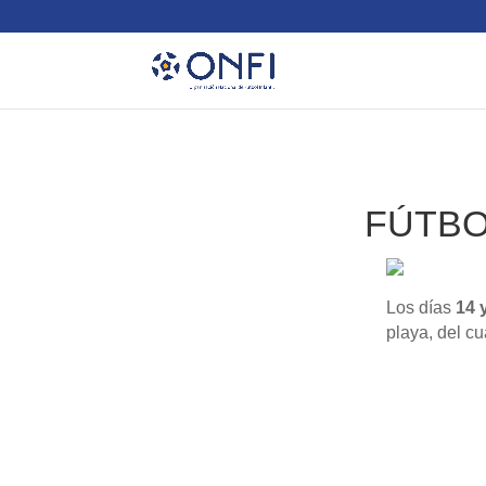
FÚTBOL
Los días
14 
playa, del c