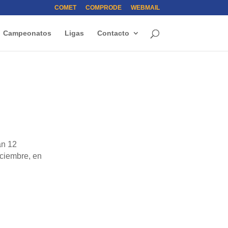
COMET
COMPRODE
WEBMAIL
Campeonatos
Ligas
Contacto
án 12
iciembre, en