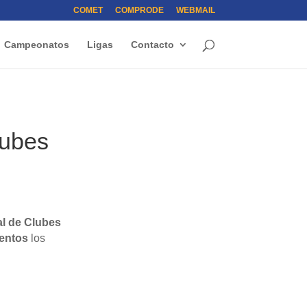
COMET
COMPRODE
WEBMAIL
Campeonatos
Ligas
Contacto
lubes
l de Clubes
entos
los