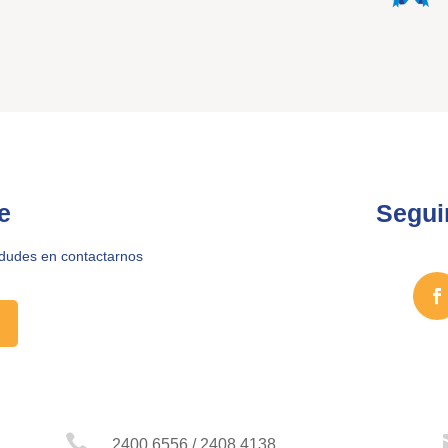
e
Segui
 dudes en contactarnos

2400 6556 / 2408 4138