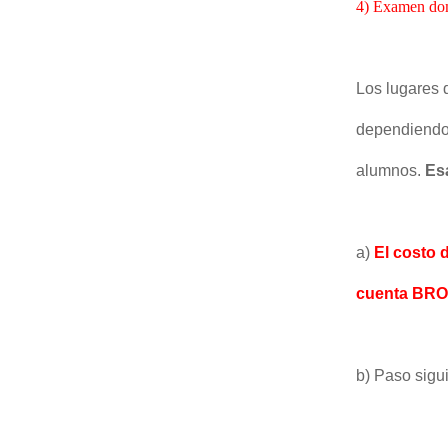
4) Examen dom
Los lugares 
dependiendo 
alumnos.
Es
a)
El costo 
cuenta BROU
b) Paso sigu