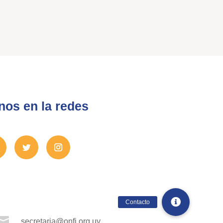
nos en la redes

secretaria@onfi.org.uy