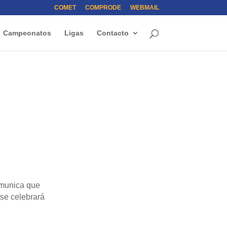
COMET
COMPRODE
WEBMAIL
Campeonatos
Ligas
Contacto
munica que
 se celebrará