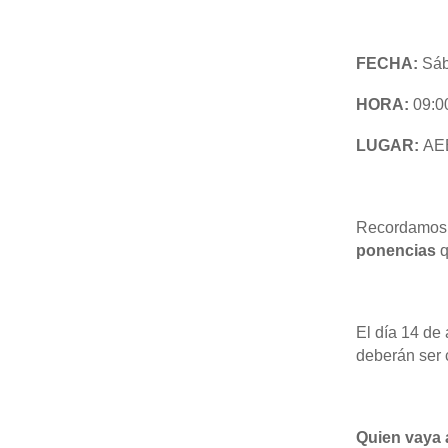
FECHA:
Sáb
HORA:
09:0
LUGAR:
AEB
Recordamos
ponencias
q
El día 14 de 
deberán ser
Quien vaya a