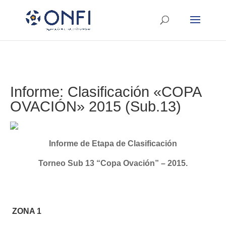
Informe: Clasificación «COPA
OVACIÓN» 2015 (Sub.13)
Informe de Etapa de Clasificación
Torneo Sub 13 “Copa Ovación” – 2015.
ZONA 1