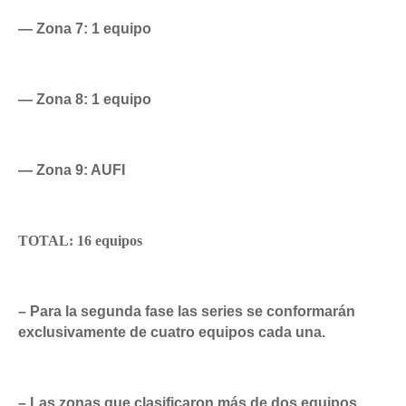
—
Zona 7: 1 equipo
—
Zona 8: 1 equipo
—
Zona 9: AUFI
TOTAL: 16 equipos
– Para la segunda fase las series se conformarán
exclusivamente de cuatro equipos cada
una.
– Las zonas que clasificaron más de dos equipos