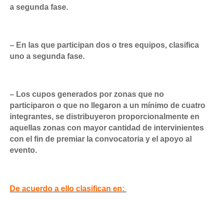
a segunda fase.
– En las que participan dos o tres equipos, clasifica
uno a segunda fase.
– Los cupos generados por zonas que no
participaron o que no llegaron a un mínimo de
cuatro
integrantes, se distribuyeron proporcionalmente en
aquellas zonas con mayor
cantidad de intervinientes
con el fin de premiar la convocatoria y el apoyo al
evento.
De acuerdo a ello clasifican en: