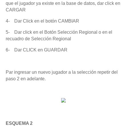
que el jugador ya existe en la base de datos, dar click en
CARGAR
4- Dar Click en el botón CAMBIAR
5- Dar click en el Botón Selección Regional o en el
recuadro de Selección Regional
6- Dar CLICK en GUARDAR
Par ingresar un nuevo jugador a la selección repetir del
paso 2 en adelante.
ESQUEMA 2