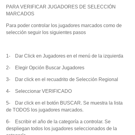
PARA VERIFICAR JUGADORES DE SELECCIÓN
MARCADOS
Para poder controlar los jugadores marcados como de
selección seguir los siguientes pasos
1- Dar Click en Jugadores en el menú de la izquierda
2- Elegir Opción Buscar Jugadores
3- Dar click en el recuadrito de Selección Regional
4- Seleccionar VERIFICADO
5- Dar click en el botón BUSCAR.
Se muestra la lista
de TODOS los jugadores marcados.
6- Escribir el año de la categoría a controlar.
Se
despliegan todos los jugadores seleccionados de la