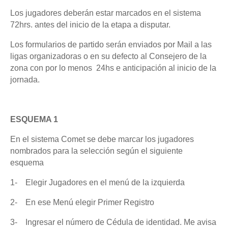
Los jugadores deberán estar marcados en el sistema
72hrs. antes del inicio de la etapa a disputar.
Los formularios de partido serán enviados por Mail a las
ligas organizadoras o en su defecto al Consejero de la
zona con por lo menos 24hs e anticipación al inicio de la
jornada.
ESQUEMA 1
En el sistema Comet se debe marcar los jugadores
nombrados para la selección según el siguiente
esquema
1- Elegir Jugadores en el menú de la izquierda
2- En ese Menú elegir Primer Registro
3- Ingresar el número de Cédula de identidad.
Me avisa