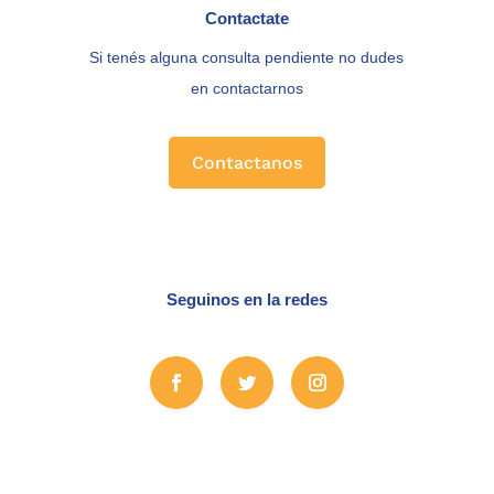
Contactate
Si tenés alguna consulta pendiente no dudes
en contactarnos
Contactanos
Seguinos en la redes