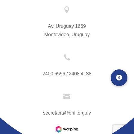

Av. Uruguay 1669
Montevideo, Uruguay

2400 6556 / 2408 4138

secretaria@onfi.org.uy