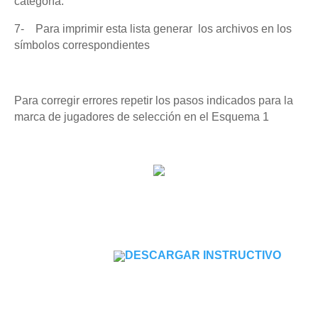
categoría.
7- Para imprimir esta lista generar los archivos en los
símbolos correspondientes
Para corregir errores repetir los pasos indicados para la
marca de jugadores de selección en el Esquema 1
DESCARGAR INSTRUCTIVO