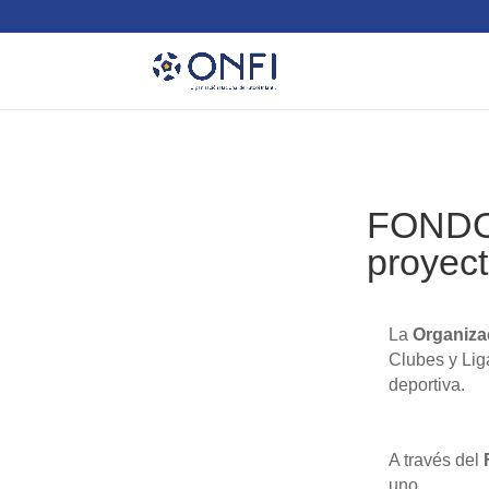
FONDO 
proyect
La
Organizac
Clubes y Lig
deportiva.
A través del
uno.