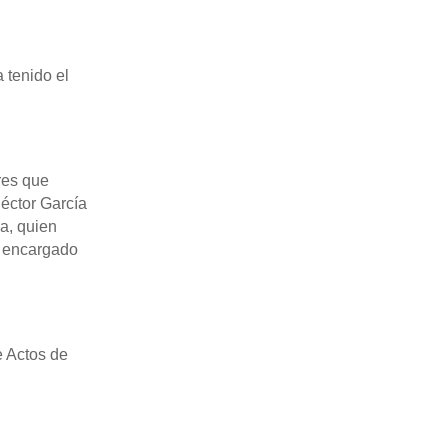
 tenido el
res que
Héctor García
ia, quien
l encargado
e Actos de