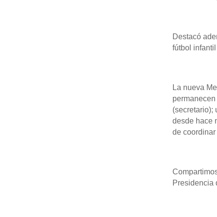
Destacó adem
fútbol infant
La nueva Mes
permanecen d
(secretario);
desde hace m
de coordinar 
Compartimos 
Presidencia 