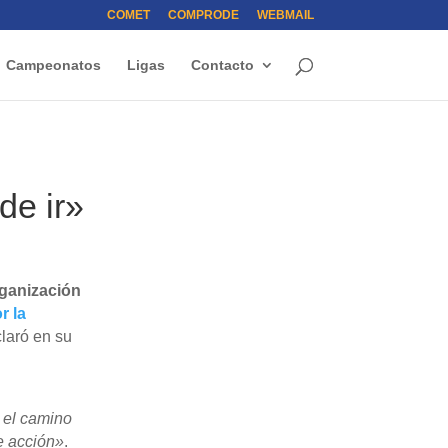
COMET
COMPRODE
WEBMAIL
Campeonatos
Ligas
Contacto
de ir»
ganización
r la
claró en su
 el camino
e acción»
.