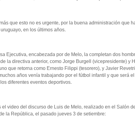
ás que esto no es urgente, por la buena administración que ha
il uruguayo, en los últimos años.
a Ejecutiva, encabezada por de Melo, la completan dos homb
e la directiva anterior, como Jorge Burgell (vicepresidente) y 
 uno que retorna como Ernesto Filippi (tesorero), y Javier Revetr
uchos años venía trabajando por el fútbol infantil y que será e
los diferentes eventos deportivos.
el video del discurso de Luis de Melo, realizado en el Salón d
de la República, el pasado jueves 3 de setiembre: