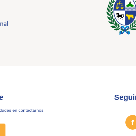
e
Segui
 dudes en contactarnos