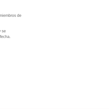
 miembros de
y se
fecha.