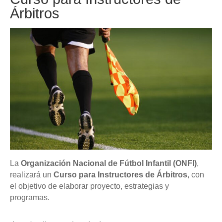
Árbitros
La
Organización Nacional de Fútbol Infantil (ONFI)
,
realizará un
Curso para Instructores de Árbitros
, con
el objetivo de elaborar proyecto, estrategias y
programas.