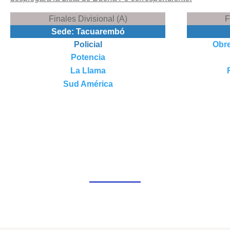
Finales Divisional (A)
F
Sede: Tacuarembó
Policial
Obre
Potencia
La Llama
Sud América