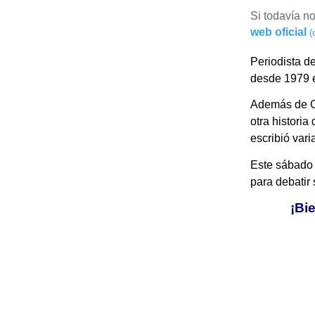
Si todavía n
web oficial
(
Periodista d
desde 1979 e
Además de Cr
otra historia
escribió vari
Este sábado 9
para debatir s
¡Bie