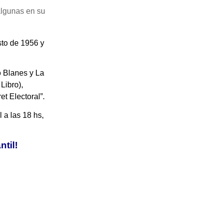
 algunas en su
sto de 1956 y
 Blanes y La
Libro),
et Electoral”.
 a las 18 hs,
ntil!