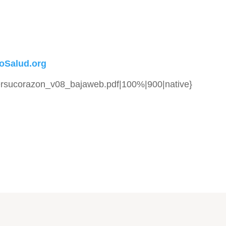
ioSalud.org
gersucorazon_v08_bajaweb.pdf|100%|900|native}