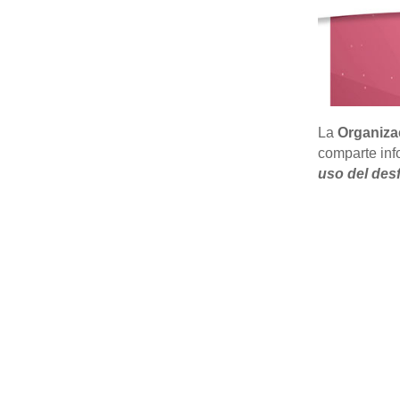
La
Organizac
comparte inf
uso del desf