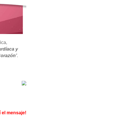
ica,
ardíaca y
Corazón’
.
í el mensaje!