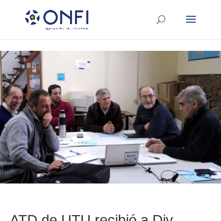
ATD de UTU recibió a Div.