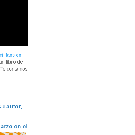
mil fans en
 un
libro de
. Te contamos
su autor,
arzo en el