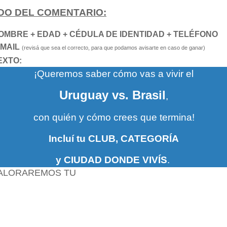
DO DEL COMENTARIO:
NOMBRE + EDAD + CÉDULA DE IDENTIDAD + TELÉFONO
-MAIL
(revisá que sea el correcto, para que podamos avisarte en caso de ganar)
TEXTO:
¡Queremos saber cómo vas a vivir el
Uruguay vs. Brasil
,
con quién y cómo crees que termina!
Incluí tu CLUB, CATEGORÍA
y CIUDAD DONDE VIVÍS
.