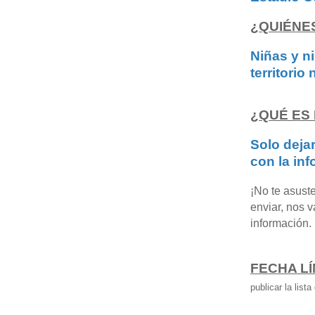
¿QUIÉNE
Niñas y n
territorio
¿QUÉ ES
Solo deja
con la in
¡No te asust
enviar, nos 
información.
FECHA LÍ
publicar la list