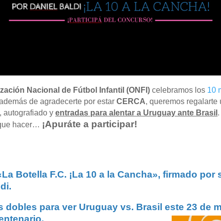
zación Nacional de Fútbol Infantil (ONFI)
celebramos los
10 
 además de agradecerte por estar
CERCA
, queremos regalarte
, autografiado y
entradas para alentar a Uruguay ante Brasil
¡Apuráte a participar!
 que hacer…
«La Botella F.C. ¡La 10 a la Cancha», firmado por 
di.
s dobles para ver
Ur
uguay vs. Brasil este 23 de m
entenario.