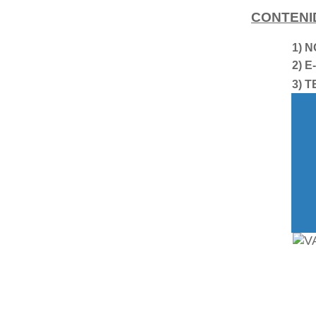
CONTENI
1) 
2) E
3) 