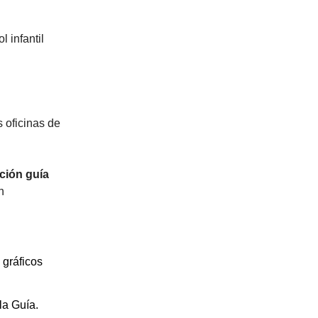
l infantil
 oficinas de
ión guía
n
 gráficos
la Guía.