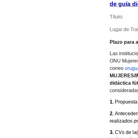
de guía di
Título: Co
Lugar de T
Plazo para 
Las instituc
ONU Mujeres 
correo
urug
MUJERES/IN
didáctica fút
considerada
1.
Propuesta
2.
Antecedent
realizados p
3.
CVs de la(