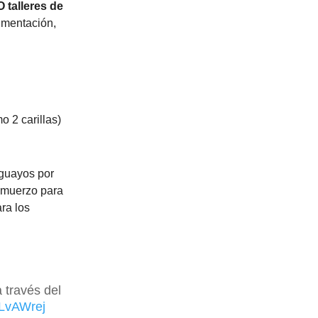
talleres de
umentación,
o 2 carillas)
uguayos por
almuerzo para
ra los
 través del
6LvAWrej