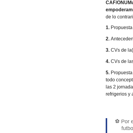
CAF/ONUMuj
empoderamie
de lo contra
1.
Propuesta
2.
Antecedent
3.
CVs de la(
4.
CVs de las
5.
Propuesta
todo concepto
las 2 jornad
refrigerios y
⚽ Por e
futb