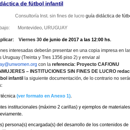
dáctica de fútbol infantil
nsultoría Inst. sin fines de lucro
guía didáctica de fútbo
rabajo: Montevideo, URUGUAY
aplicar: Viernes
30
de junio de 2017 a las 12:00 hs
.
iones interesadas deberán presentar en una copia impresa en las
Uruguay (Treinta y Tres 1356 piso 2) y enviar al
uay@unwomen.org
con la
referencia:
Proyecto CAF/ONU
MUJERES – INSTITUCIONES SIN FINES DE LUCRO redacc
bol infantil
la siguiente documentación, de lo contrario no será
s:
 técnica
(ver formato en Anexo 1)
.
es institucionales (máximo 2 carillas) y ejemplos de materiales
reviamente.
s) persona(s) encargada(s) del desarrollo de los contenidos de 