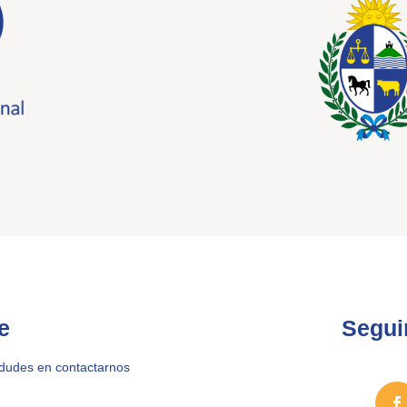
e
Segui
 dudes en contactarnos