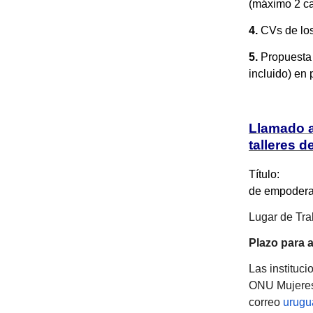
(máximo 2 ca
4.
CVs de los
5.
Propuesta
incluido) en
Llamado a
talleres 
Título: Con
de empoderam
Lugar de T
Plazo para 
Las instituc
ONU Mujeres 
correo
urug