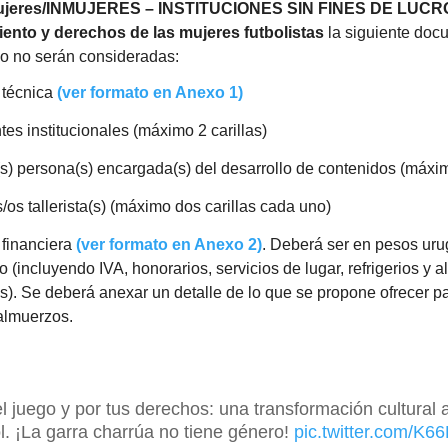
eres/INMUJERES – INSTITUCIONES SIN FINES DE LUCRO 
nto y derechos de las mujeres futbolistas
la siguiente doc
rio no serán consideradas:
 técnica
(ver formato en Anexo 1)
es institucionales (máximo 2 carillas)
s) persona(s) encargada(s) del desarrollo de contenidos (máxim
/os tallerista(s) (máximo dos carillas cada uno)
 financiera
(ver formato en Anexo 2)
. Deberá ser en pesos ur
 (incluyendo IVA, honorarios, servicios de lugar, refrigerios y 
as). Se deberá anexar un detalle de lo que se propone ofrecer pa
 almuerzos.
l juego y por tus derechos: una transformación cultural a
ol. ¡La garra charrúa no tiene género!
pic.twitter.com/K6