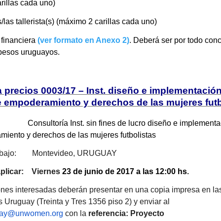
rillas cada uno)
/las tallerista(s) (máximo 2 carillas cada uno)
 financiera
(ver formato en Anexo 2)
. Deberá ser por todo con
 pesos uruguayos.
 precios 0003/17 – Inst. diseño e implementació
de empoderamiento y derechos de las mujeres futb
sultoría Inst. sin fines de lucro diseño e implementaci
iento y derechos de las mujeres futbolistas
rabajo: Montevideo, URUGUAY
aplicar: Viernes
23 de junio de 2017 a las 12:00 hs
.
iones interesadas deberán presentar en una copia impresa en las
Uruguay (Treinta y Tres 1356 piso 2) y enviar al
uay@unwomen.org
con la
referencia: Proyecto