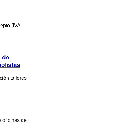
cepto (IVA
n de
olistas
ón talleres
 oficinas de