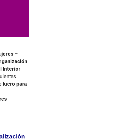
ujeres –
rganización
 Interior
uientes
e lucro para
res
alización