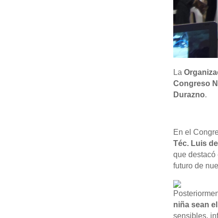
La
Organizac
Congreso Na
Durazno
.
En el Congre
Téc. Luis d
que destacó 
futuro de nue
Posteriormen
niña sean el
sensibles, in