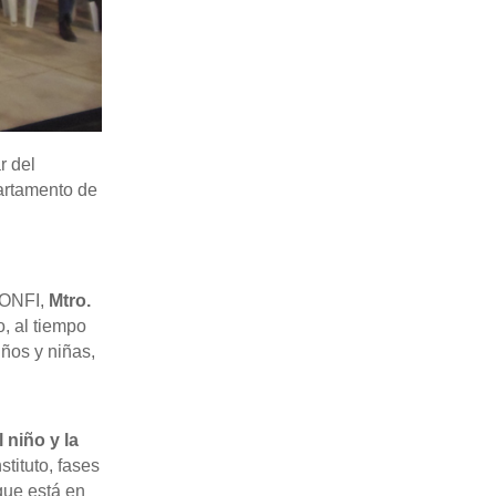
r del
partamento de
 ONFI,
Mtro.
o, al tiempo
iños y niñas,
 niño y la
tituto, fases
ue está en