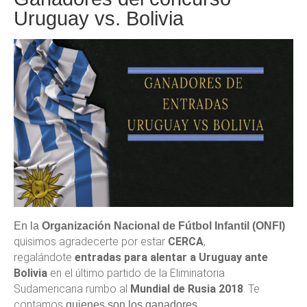
Uruguay vs. Bolivia
En la
Organización Nacional de Fútbol Infantil (ONFI)
quisimos agradecerte por estar
CERCA
,
regalándote
entradas para alentar a Uruguay ante
Bolivia
en el último partido de la Eliminatoria
Sudamericana rumbo al
Mundial de Rusia 2018
.
Te
contamos
quienes son los ganadores.