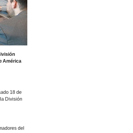
ivisión
e América
asado 18 de
la División
rmadores del