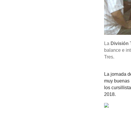
La
División
balance e int
Tres.
La jornada d
muy buenas i
los cursillis
2018.