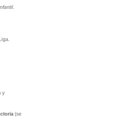
nfantil.
Liga.
s y
ctoria
(se