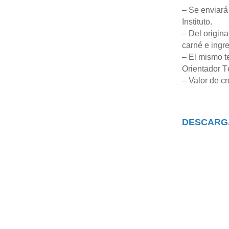
– Se enviará 
Instituto.
– Del origina
carné e ingr
– El mismo te
Orientador T
– Valor de c
DESCARG