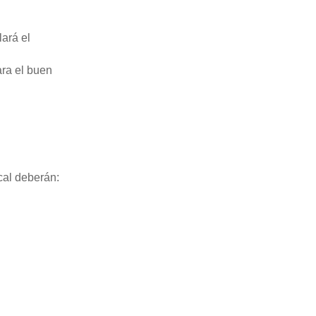
lará el
ara el buen
cal deberán: