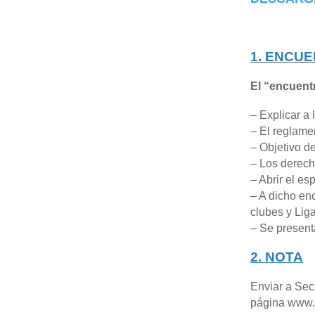
1. ENCU
El “encuentr
– Explicar a 
– El reglame
– Objetivo de
– Los derech
– Abrir el es
– A dicho enc
clubes y Liga
– Se presenta
2. NOTA
Enviar a Sec
página www.on