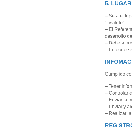
5. LUGAR
– Será el lug
“Instituto”.
– El Referen
desarrollo de
– Deberá pre
– En donde s
INFOMACI
Cumplido con
– Tener infor
– Controlar e
– Enviar la i
– Enviar y ar
– Realizar la
REGISTR