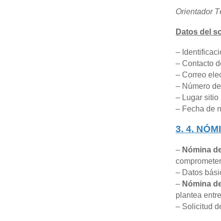
Orientador T
Datos del so
– Identificaci
– Contacto de
– Correo ele
– Número de 
– Lugar sitio
– Fecha de n
3. 4. NÓ
–
Nómina de
comprometer 
– Datos básic
–
Nómina de:
plantea entre
– Solicitud d