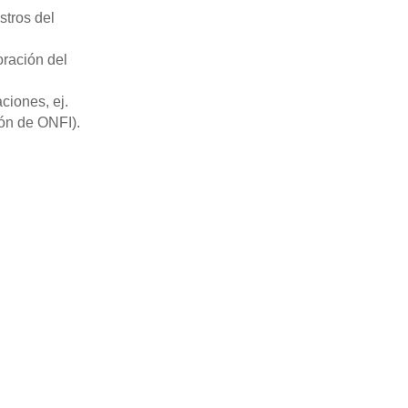
stros del
oración del
ciones, ej.
ión de ONFI).