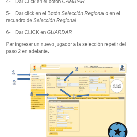
4- Dar Click en el botón
CAMBIAR
5- Dar click en el Botón
Selección Regional
o en el
recuadro de
Selección Regional
6- Dar CLICK en
GUARDAR
Par ingresar un nuevo jugador a la selección repetir del
paso 2 en adelante.