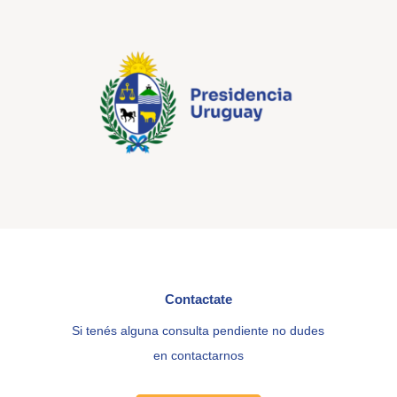
Contactate
Si tenés alguna consulta pendiente no dudes
en contactarnos