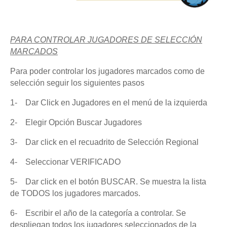
PARA CONTROLAR JUGADORES DE SELECCIÓN
MARCADOS
Para poder controlar los jugadores marcados como de
selección seguir los siguientes pasos
1- Dar Click en Jugadores en el menú de la izquierda
2- Elegir Opción Buscar Jugadores
3- Dar click en el recuadrito de Selección Regional
4- Seleccionar VERIFICADO
5- Dar click en el botón BUSCAR.
Se muestra la lista
de TODOS los jugadores marcados.
6- Escribir el año de la categoría a controlar.
Se
despliegan todos los jugadores seleccionados de la