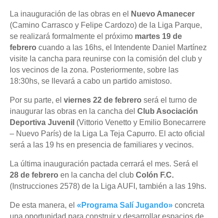
La inauguración de las obras en el
Nuevo Amanecer
(Camino Carrasco y Felipe Cardozo) de la
Liga Parque
,
se realizará formalmente el próximo
martes 19 de
febrero
cuando a las 16hs, el Intendente Daniel Martínez
visite la cancha para reunirse con la comisión del club y
los vecinos de la zona.
Posteriormente, sobre las
18:30hs, se llevará a cabo un partido amistoso.
Por su parte, el
viernes 22 de febrero
será el turno de
inaugurar las obras en la cancha del
Club Asociación
Deportiva Juvenil
(Vittorio Venetto y Emilio Bonecarrere
– Nuevo París) de la Liga La Teja Capurro. El acto oficial
será a las 19 hs en presencia de familiares y vecinos.
La última inauguración pactada cerrará el mes. Será el
28 de febrero
en la cancha del club
Colón F.C.
(Instrucciones 2578) de la Liga AUFI, también a las 19hs.
De esta manera, el
«Programa Salí Jugando»
concreta
una oportunidad para construir y desarrollar espacios de