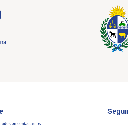
e
Segui
 dudes en contactarnos