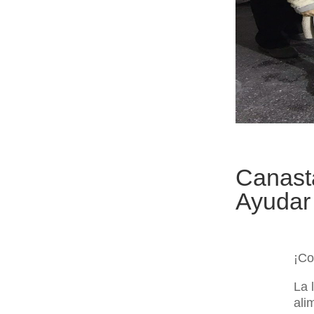
Canast
Ayudar
¡Co
La 
ali