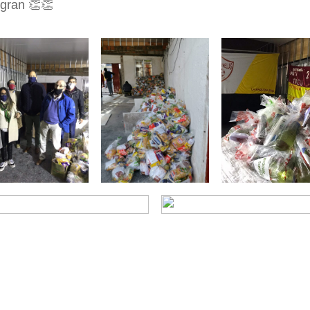
egran 👏👏