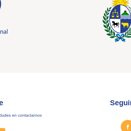
e
Segui
 dudes en contactarnos