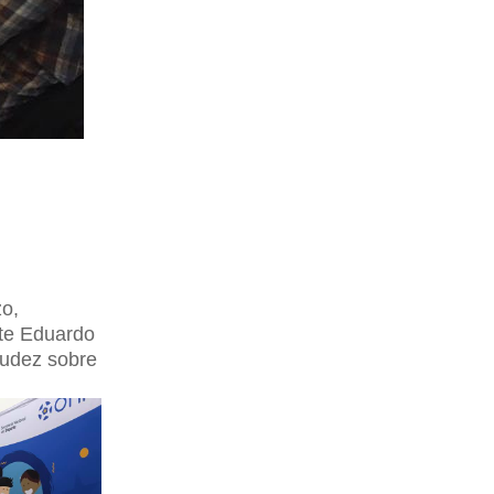
n
zo,
nte Eduardo
mudez sobre
