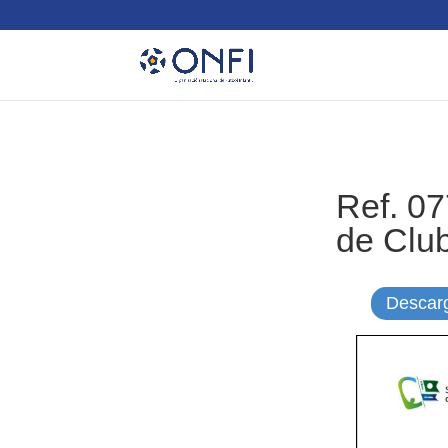
Ref. 0
de Clu
Descar