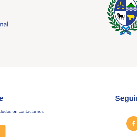
e
Segui
 dudes en contactarnos