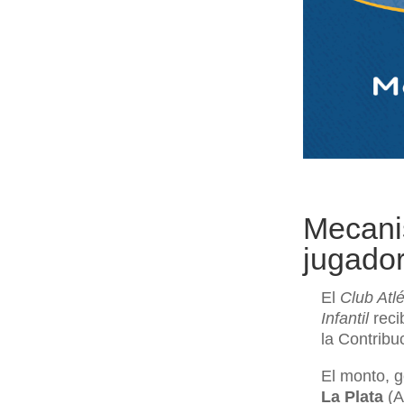
Mecani
jugado
El
Club Atl
Infantil
reci
la Contribu
El monto, g
La Plata
(A