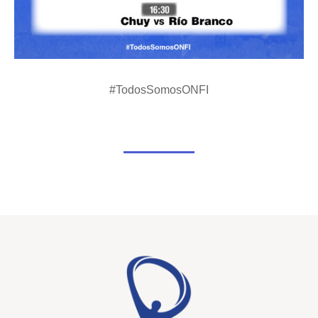
#TodosSomosONFI