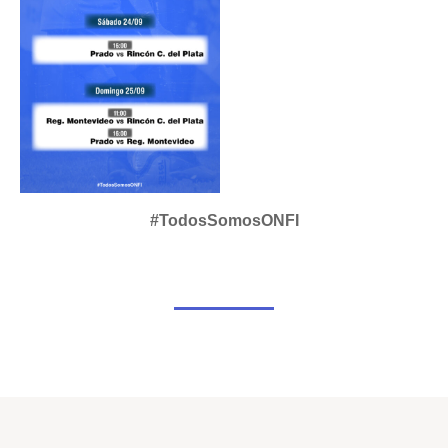
#TodosSomosONFI