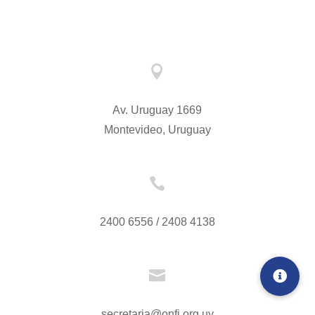

Av. Uruguay 1669
Montevideo, Uruguay

2400 6556 / 2408 4138

secretaria@onfi.org.uy