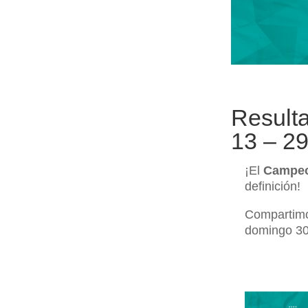
Result
13 – 29
¡El
Campeo
definición!
Compartimos
domingo 30