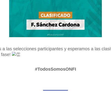
s a las selecciones participantes y esperamos a las clas
e fase!
#TodosSomosONFI