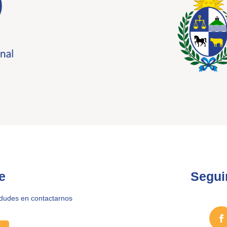
e
Segui
 dudes en contactarnos