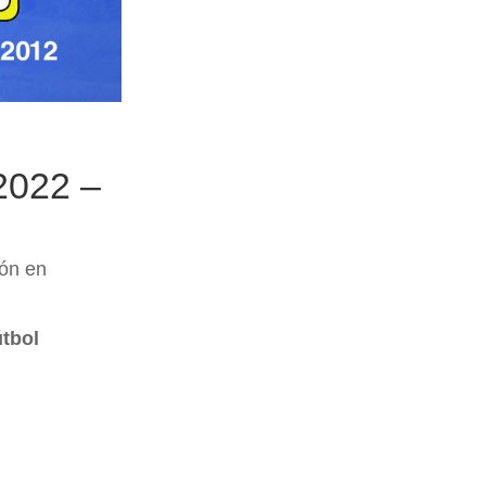
2022 –
ón en
útbol