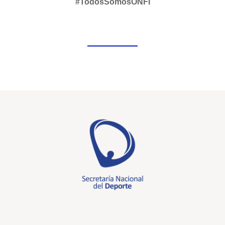
#TodosSomosONFI