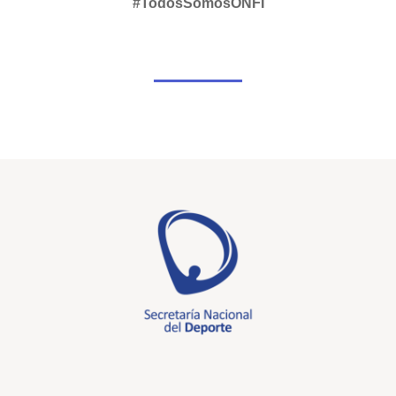
#TodosSomosONFI