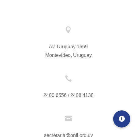

Av. Uruguay 1669
Montevideo, Uruguay

2400 6556 / 2408 4138

secretaria@onfi.org.uy