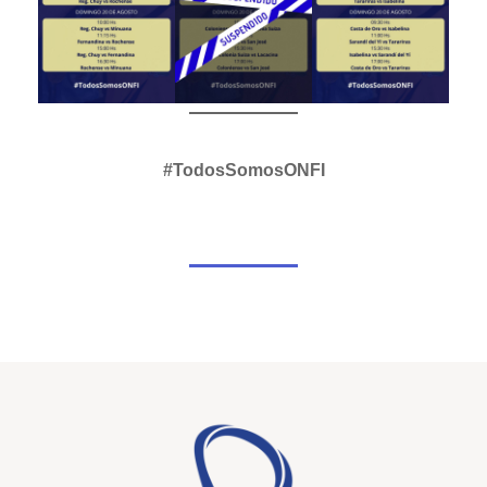
#TodosSomosONFI