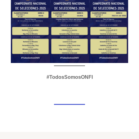
#TodosSomosONFI