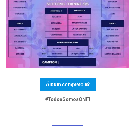
Álbum completo 📸
#TodosSomosONFI