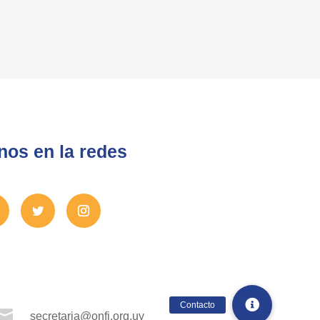
nos en la redes

secretaria@onfi.org.uy