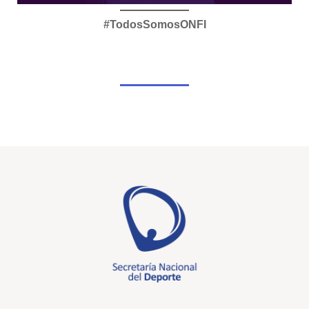
#TodosSomosONFI