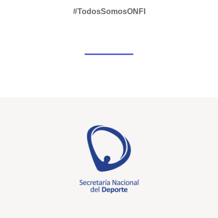
#TodosSomosONFI