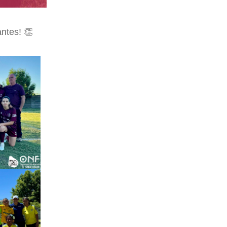
antes! 👏