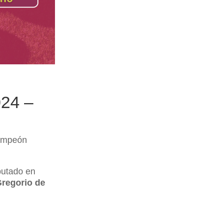
024 –
campeón
putado en
regorio de