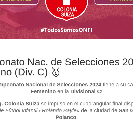
nato Nac. de Selecciones 2
o (Div. C) 🥇
mpeonato Nacional de Selecciones 2024
tiene a su 
Femenino
en la
Divisional C
!
g. Colonia Suiza
se impuso en el cuadrangular final dis
de Fútbol Infantil «Rolando Bayle»
de la ciudad de
San G
Polanco
.