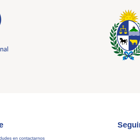
e
Segui
 dudes en contactarnos