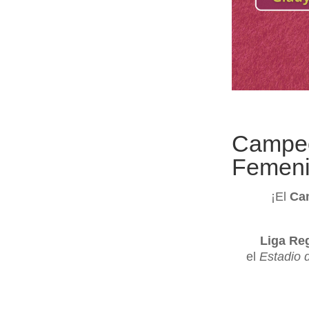
Campeo
Femenin
¡El
Ca
Liga Re
el
Estadio 