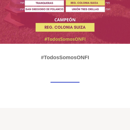
#TodosSomosONFI