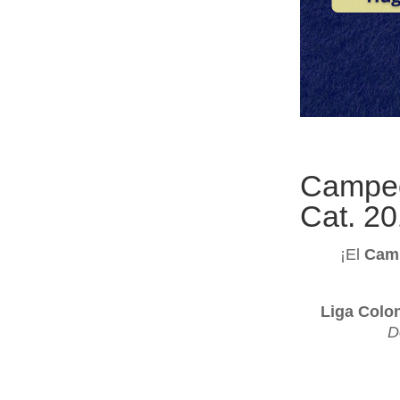
Campeo
Cat. 20
¡El
Camp
Liga Colo
D