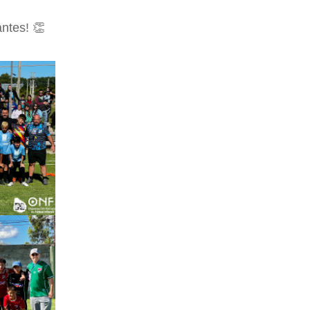
antes! 👏