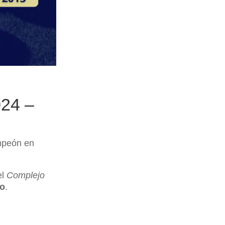
024 –
mpeón en
el
Complejo
to
.