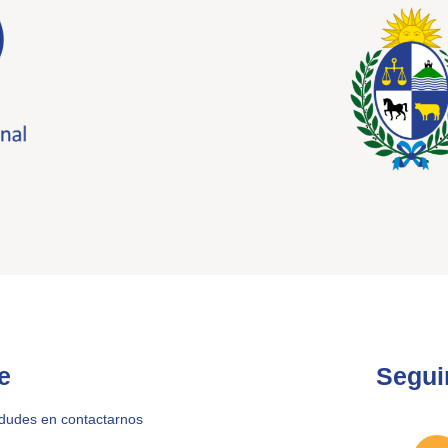
e
Segui
 dudes en contactarnos