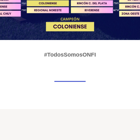
#TodosSomosONFI