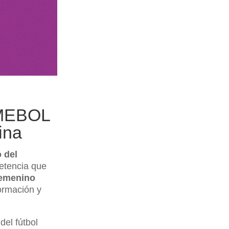
NMEBOL
ina
o del
etencia que
femenino
ormación y
del fútbol