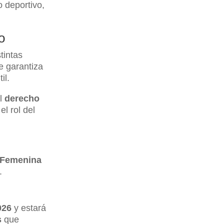
o deportivo,
o
tintas
 garantiza
il.
al
derecho
el rol del
 Femenina
.
026
y estará
s
que