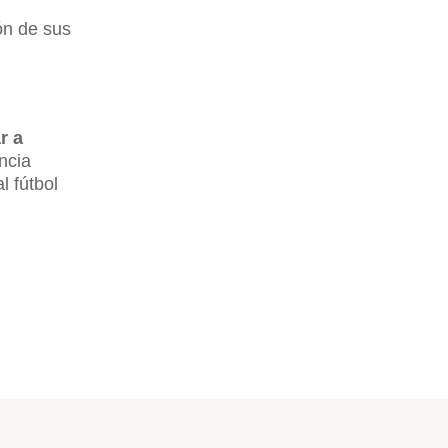
ón de sus
r a
ncia
l fútbol