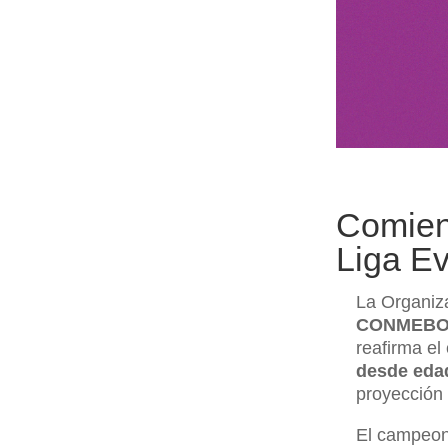
Comien
Liga E
La Organiza
CONMEBOL 
reafirma el
desde eda
proyección 
El campeona