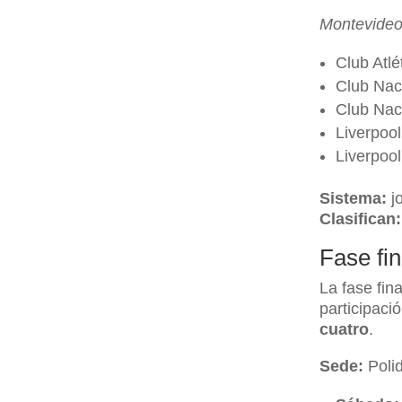
Montevide
Club Atlé
Club Naci
Club Naci
Liverpool
Liverpool
Sistema:
jo
Clasifican:
Fase fin
La fase fin
participaci
cuatro
.
Sede:
Polid