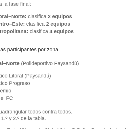
 la fase final:
oral–Norte:
clasifica
2 equipos
ntro–Este:
clasifica
2 equipos
ropolitana:
clasifica
4 equipos
gas participantes por zona
al–Norte
(Polideportivo Paysandú)
tico Litoral (Paysandú)
tico Progreso
hemio
el FC
adrangular todos contra todos.
1.º y 2.º de la tabla.