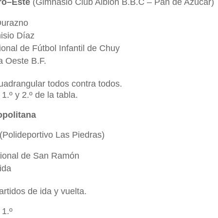
ro–Este
(Gimnasio Club Albion B.B.C – Pan de Azúcar)
Durazno
isio Díaz
onal de Fútbol Infantil de Chuy
a Oeste B.F.
adrangular todos contra todos.
1.º y 2.º de la tabla.
opolitana
(Polideportivo Las Piedras)
ional de San Ramón
ida
rtidos de ida y vuelta.
1.º